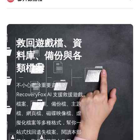
救回遊戲檔、資
料庫、備份與各
類檔案
不小心刪除重要資料？
RecoveryFox AI 支援救援遊戲
檔案、資料庫、備份檔、主題
檔、網頁檔、磁碟映像檔、虛
擬化檔案等多種格式，幫你一
站式找回遺失檔案。閱讀本部