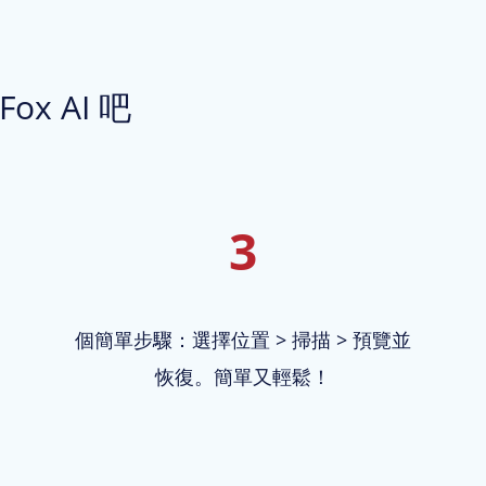
ox AI 吧
3
個簡單步驟：選擇位置 > 掃描 > 預覽並
恢復。簡單又輕鬆！