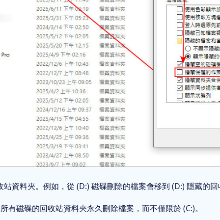
夾。例如，從 (D:) 磁碟刪除的檔案會移到 (D:) 隱藏的回收
從所有磁碟的回收站資料夾永久刪除檔案，而不僅限於 (C:)。