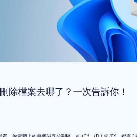
快速恢復誤刪除的各類桌面
自助服務：未
回收站恢復
軟體資訊
輕鬆從清空的回收站恢復數
了解軟體最新
隨身碟資料救援
軟體安裝
刪除、遺失、格式化？隨身
軟體安裝和更
硬碟資料恢復
解除安裝
支援從PC內外置硬碟、SS
徹底卸載軟體
理及刪除檔案去哪了？一次告訴你！
電腦上的每個磁碟分割區，如 (C:)、(D:) 或 (E:)，都