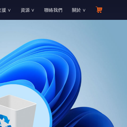
援 ∨
資源 ∨
聯絡我們
關於 ∨
資源中心
公司介紹
支援各類檔案及多種資料遺失場景
與線上支援
您所需要的所有答案
致力於提供最可靠有效的各類軟體產品
產品手冊
联盟伙伴
？我們樂意為您解答！
最詳細的軟體指南，讓操作一目了然
零成本，流量變現，輕鬆賺佣金
知識庫
經銷商
單、支付與退款
了解資料復原專業資訊和產業新動態
高需求的產品，全程的服務支持，令人心動的折扣
产品博客
合作夥伴
osoft和OpenOffice等
體交付與下載
閱讀資料恢復的熱門文章和視頻
共同行銷，活化通路網絡，開發深度市場
教育折扣
機RAW圖片
體註冊與激活
學生與教育工作者享專屬 7 折優惠