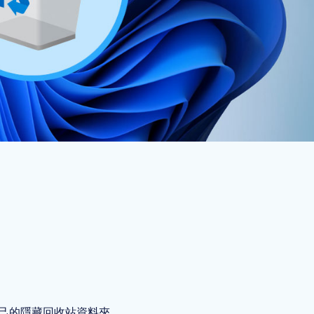
文件
收到或遺失授權碼
據
資訊
碟資料救援快速搞定
新指南
D固態硬碟、SD卡等快速恢復
指南
有自己的隱藏回收站資料夾。