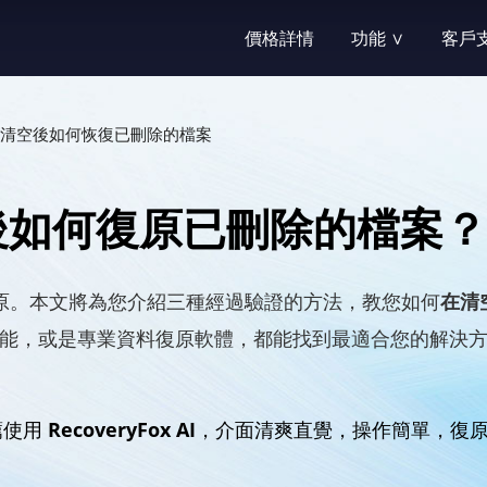
價格詳情
功能 ∨
客戶支
功能中心
支援中心
RecoveryFox AI—
提供自助服務
清空後如何恢復已刪除的檔案
刪除恢復
售前諮詢
輕鬆找回誤刪除的重要文件
購買前有疑問
如何復原已刪除的檔案？
格式化復原
產品購買
快速恢復硬碟格式化數據
自助服務：訂
原。本文將為您介紹三種經過驗證的方法，教您如何
在清
辦公文件恢復
產品配送
能，或是專業資料復原軟體，都能找到最適合您的解決
恢復遺失的各種文檔，包括Micr
自助服務：軟
照片恢復
註冊與激活
薦使用
RecoveryFox AI
，介面清爽直覺，操作簡單，復原成
恢復大量照片檔案類型及相
自助服務：軟
桌面檔案恢復
找回授權碼