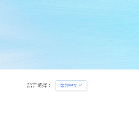
文件
收到或遺失授權碼
據
資訊
碟資料救援快速搞定
新指南
D固態硬碟、SD卡等快速恢復
指南
語言選擇：
繁體中文
English
Deutsch
Français
Español
Italiano