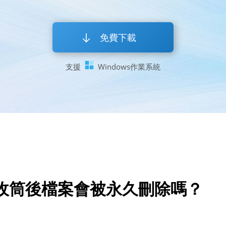
快速恢復誤刪除的各類桌面
自助服務：未
回收站恢復
軟體資訊
免費下載
輕鬆從清空的回收站恢復數
了解軟體最新
支援
Windows作業系統
隨身碟資料救援
軟體安裝
刪除、遺失、格式化？隨身
軟體安裝和更
硬碟資料恢復
解除安裝
支援從PC內外置硬碟、SS
徹底卸載軟體
回收筒後檔案會被永久刪除嗎？