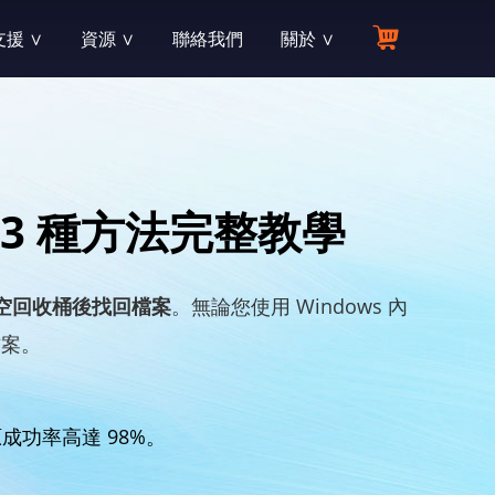
援 ∨
資源 ∨
聯絡我們
關於 ∨
資源中心
公司介紹
支援各類檔案及多種資料遺失場景
與線上支援
您所需要的所有答案
致力於提供最可靠有效的各類軟體產品
產品手冊
联盟伙伴
？我們樂意為您解答！
最詳細的軟體指南，讓操作一目了然
零成本，流量變現，輕鬆賺佣金
3 種方法完整教學
知識庫
經銷商
單、支付與退款
了解資料復原專業資訊和產業新動態
高需求的產品，全程的服務支持，令人心動的折扣
空回收桶後找回檔案
。無論您使用 Windows 內
产品博客
合作夥伴
方案。
osoft和OpenOffice等
體交付與下載
閱讀資料恢復的熱門文章和視頻
共同行銷，活化通路網絡，開發深度市場
教育折扣
功率高達 98%。
機RAW圖片
體註冊與激活
學生與教育工作者享專屬 7 折優惠