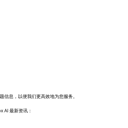
收到或丢失激活码
最新资讯
恢复快速搞定
新指南
硬盘、SD卡等快速恢复
指南
题信息，以便我们更高效地为您服务。
 AI 最新资讯：