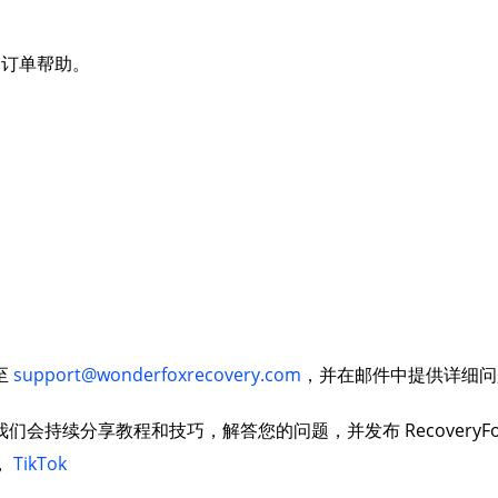
快速恢复误删除的各类桌面文件
自助服务：未
队的订单帮助。
回收站恢复
软件资讯
轻松从清空的回收站中恢复数据
及时了解软件
U盘数据恢复
安装教程
删除、丢失、格式化？U盘数据
软件安装和更
硬盘数据恢复
卸载教程
支持从PC内外置硬盘、SSD固态
彻底卸载软件
至
support@wonderfoxrecovery.com
，并在邮件中提供详细问
持续分享教程和技巧，解答您的问题，并发布 RecoveryFox
，
TikTok