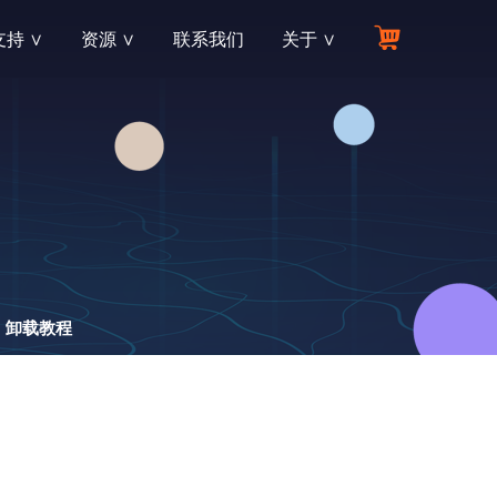
持 ∨
资源 ∨
联系我们
关于 ∨
资源中心
公司介绍
文件和多种数据丢失场景
与在线支持
您所需要的所有答案
致力于提供最可靠有效的各类软件产品
产品手册
联盟伙伴
产品讯息？我们为您解答
最详细的软件指南，让操作一目了然
零成本，流量变现，轻松赚佣金
知识库
经销商
单、支付与退款
了解数据恢复专业信息和行业新动态
高需求的产品，全程的服务支持，令人心动的折扣
卸载教程
产品博客
合作伙伴
t和OpenOffice等
件交付与下载
阅读数据恢复的热门文章和视频
联合营销，激活渠道网络，开发深度市场
教育折扣
W图片
件注册与激活
学生与教育工作者专属七折优惠，陪你一路成长