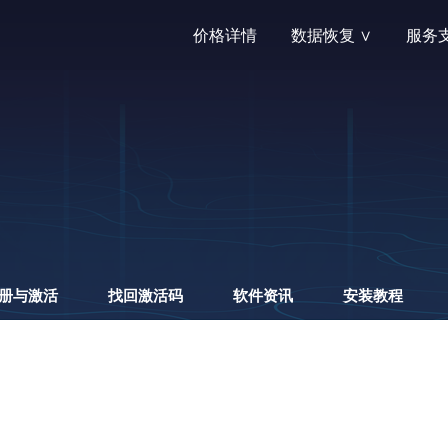
价格详情
数据恢复 ∨
服务支
恢复中心
支持中心
RecoveryFox AI—支持各类
提供自助服务
删除恢复
售前咨询
轻松找回误删除的重要文件
想要了解更多
！
格式化恢复
产品购买
快速恢复硬盘格式化数据
自助服务：订
册与激活
找回激活码
软件资讯
安装教程
办公文件恢复
产品配送
恢复丢失的各种文档，包括Microsof
自助服务：软
照片恢复
注册与激活
恢复海量照片文件类型及相机RA
自助服务：软
桌面文件恢复
找回激活码