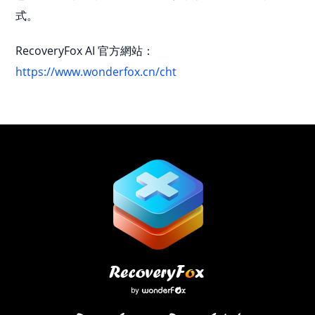
式。
RecoveryFox AI 官方網站：
https://www.wonderfox.cn/cht