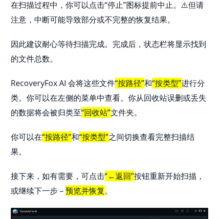
在扫描过程中，你可以点击“停止”图标提前中止。⚠️但请
注意，中断可能导致部分或不完整的恢复结果。
因此建议耐心等待扫描完成。完成后，状态栏将显示找到
的文件总数。
RecoveryFox AI 会将这些文件
“按路径”
和
“按类型”
进行分
类。你可以在左侧的菜单中查看。你从回收站误删或丢失
的数据将会被归类至
“回收站”
文件夹。
你可以在
“按路径”
和
“按类型”
之间切换查看完整扫描结
果。
接下来，如有需要，可点击
“←返回”
按钮重新开始扫描，
或继续下一步 –
预览并恢复
。